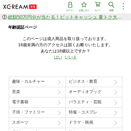
︙
ログイン
お気に入り
カート
検索
総額50万円分が当たる！ビットキャッシュ 夏トク大感謝祭
作品を探す
年齢認証ページ
ジャンル
女優
ショップ
シリーズ
このページは成人商品を取り扱っております。
人気のセール中商品
18歳未満の方のアクセスは固くお断りいたします。
新着セール中商品
あなたは18歳以上ですか？
すべての作品から探す
はい
いいえ
ランキング
人気順
売上本数順
趣味・カルチャー
ビジネス・教育
価格の安い順
価格の高い順
月間ランキング
年間ランキング
音楽
オーディオブック
電子書籍
バラエティ・芸能
子供・ファミリー
特撮・コスプレ
スポーツ
ドラマ・映画