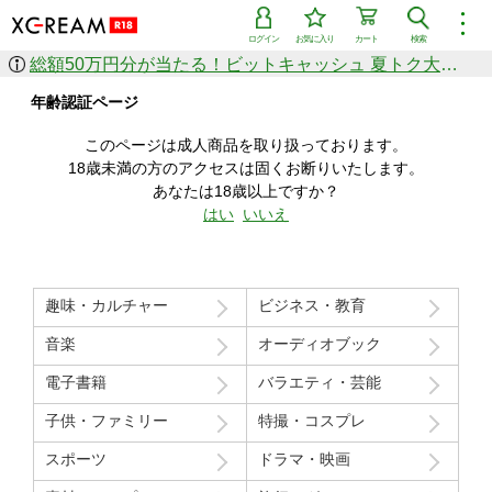
︙
ログイン
お気に入り
カート
検索
総額50万円分が当たる！ビットキャッシュ 夏トク大感謝祭
作品を探す
年齢認証ページ
ジャンル
女優
ショップ
シリーズ
このページは成人商品を取り扱っております。
人気のセール中商品
18歳未満の方のアクセスは固くお断りいたします。
新着セール中商品
あなたは18歳以上ですか？
すべての作品から探す
はい
いいえ
ランキング
人気順
売上本数順
趣味・カルチャー
ビジネス・教育
価格の安い順
価格の高い順
月間ランキング
年間ランキング
音楽
オーディオブック
電子書籍
バラエティ・芸能
子供・ファミリー
特撮・コスプレ
スポーツ
ドラマ・映画