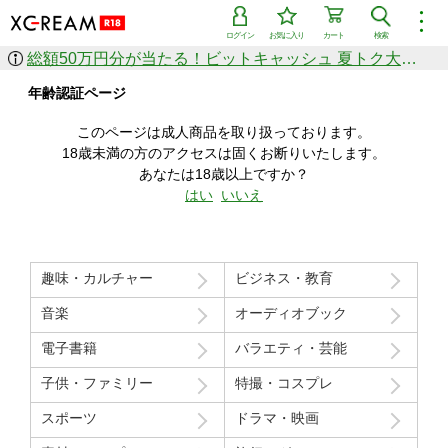
︙
ログイン
お気に入り
カート
検索
総額50万円分が当たる！ビットキャッシュ 夏トク大感謝祭
作品を探す
年齢認証ページ
ジャンル
女優
ショップ
シリーズ
このページは成人商品を取り扱っております。
人気のセール中商品
18歳未満の方のアクセスは固くお断りいたします。
新着セール中商品
あなたは18歳以上ですか？
すべての作品から探す
はい
いいえ
ランキング
人気順
売上本数順
趣味・カルチャー
ビジネス・教育
価格の安い順
価格の高い順
月間ランキング
年間ランキング
音楽
オーディオブック
電子書籍
バラエティ・芸能
子供・ファミリー
特撮・コスプレ
スポーツ
ドラマ・映画