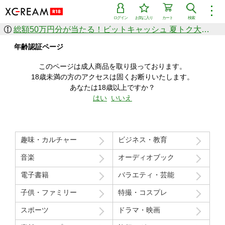
︙
ログイン
お気に入り
カート
検索
総額50万円分が当たる！ビットキャッシュ 夏トク大感謝祭
作品を探す
年齢認証ページ
ジャンル
女優
ショップ
シリーズ
このページは成人商品を取り扱っております。
人気のセール中商品
18歳未満の方のアクセスは固くお断りいたします。
新着セール中商品
あなたは18歳以上ですか？
すべての作品から探す
はい
いいえ
ランキング
人気順
売上本数順
趣味・カルチャー
ビジネス・教育
価格の安い順
価格の高い順
月間ランキング
年間ランキング
音楽
オーディオブック
電子書籍
バラエティ・芸能
子供・ファミリー
特撮・コスプレ
スポーツ
ドラマ・映画