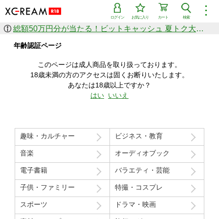
︙
ログイン
お気に入り
カート
検索
総額50万円分が当たる！ビットキャッシュ 夏トク大感謝祭
作品を探す
年齢認証ページ
ジャンル
女優
ショップ
シリーズ
このページは成人商品を取り扱っております。
人気のセール中商品
18歳未満の方のアクセスは固くお断りいたします。
新着セール中商品
あなたは18歳以上ですか？
すべての作品から探す
はい
いいえ
ランキング
人気順
売上本数順
趣味・カルチャー
ビジネス・教育
価格の安い順
価格の高い順
月間ランキング
年間ランキング
音楽
オーディオブック
電子書籍
バラエティ・芸能
子供・ファミリー
特撮・コスプレ
スポーツ
ドラマ・映画