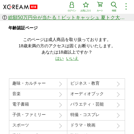
︙
ログイン
お気に入り
カート
検索
総額50万円分が当たる！ビットキャッシュ 夏トク大感謝祭
作品を探す
年齢認証ページ
ジャンル
女優
ショップ
シリーズ
このページは成人商品を取り扱っております。
人気のセール中商品
18歳未満の方のアクセスは固くお断りいたします。
新着セール中商品
あなたは18歳以上ですか？
すべての作品から探す
はい
いいえ
ランキング
人気順
売上本数順
趣味・カルチャー
ビジネス・教育
価格の安い順
価格の高い順
月間ランキング
年間ランキング
音楽
オーディオブック
電子書籍
バラエティ・芸能
子供・ファミリー
特撮・コスプレ
スポーツ
ドラマ・映画