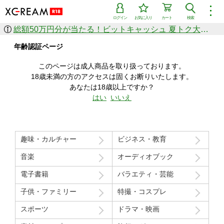
︙
ログイン
お気に入り
カート
検索
総額50万円分が当たる！ビットキャッシュ 夏トク大感謝祭
作品を探す
年齢認証ページ
ジャンル
女優
ショップ
シリーズ
このページは成人商品を取り扱っております。
人気のセール中商品
18歳未満の方のアクセスは固くお断りいたします。
新着セール中商品
あなたは18歳以上ですか？
すべての作品から探す
はい
いいえ
ランキング
人気順
売上本数順
趣味・カルチャー
ビジネス・教育
価格の安い順
価格の高い順
月間ランキング
年間ランキング
音楽
オーディオブック
電子書籍
バラエティ・芸能
子供・ファミリー
特撮・コスプレ
スポーツ
ドラマ・映画