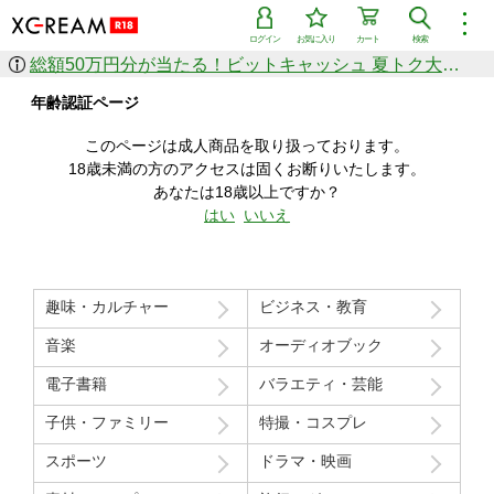
︙
ログイン
お気に入り
カート
検索
総額50万円分が当たる！ビットキャッシュ 夏トク大感謝祭
作品を探す
年齢認証ページ
ジャンル
女優
ショップ
シリーズ
このページは成人商品を取り扱っております。
人気のセール中商品
18歳未満の方のアクセスは固くお断りいたします。
新着セール中商品
あなたは18歳以上ですか？
すべての作品から探す
はい
いいえ
ランキング
人気順
売上本数順
趣味・カルチャー
ビジネス・教育
価格の安い順
価格の高い順
月間ランキング
年間ランキング
音楽
オーディオブック
電子書籍
バラエティ・芸能
子供・ファミリー
特撮・コスプレ
スポーツ
ドラマ・映画