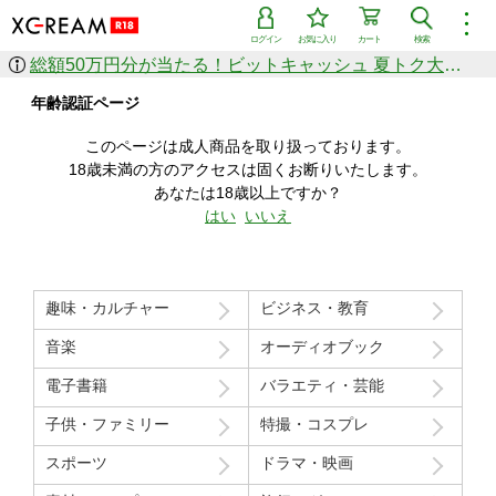
︙
ログイン
お気に入り
カート
検索
総額50万円分が当たる！ビットキャッシュ 夏トク大感謝祭
作品を探す
年齢認証ページ
ジャンル
女優
ショップ
シリーズ
このページは成人商品を取り扱っております。
人気のセール中商品
18歳未満の方のアクセスは固くお断りいたします。
新着セール中商品
あなたは18歳以上ですか？
すべての作品から探す
はい
いいえ
ランキング
人気順
売上本数順
趣味・カルチャー
ビジネス・教育
価格の安い順
価格の高い順
月間ランキング
年間ランキング
音楽
オーディオブック
電子書籍
バラエティ・芸能
子供・ファミリー
特撮・コスプレ
スポーツ
ドラマ・映画