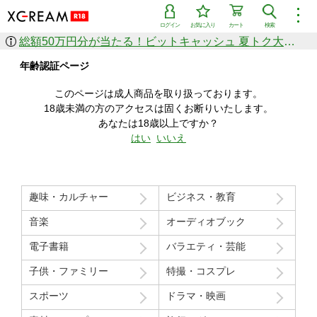
︙
ログイン
お気に入り
カート
検索
総額50万円分が当たる！ビットキャッシュ 夏トク大感謝祭
作品を探す
年齢認証ページ
ジャンル
女優
ショップ
シリーズ
このページは成人商品を取り扱っております。
人気のセール中商品
18歳未満の方のアクセスは固くお断りいたします。
新着セール中商品
あなたは18歳以上ですか？
すべての作品から探す
はい
いいえ
ランキング
人気順
売上本数順
趣味・カルチャー
ビジネス・教育
価格の安い順
価格の高い順
月間ランキング
年間ランキング
音楽
オーディオブック
電子書籍
バラエティ・芸能
子供・ファミリー
特撮・コスプレ
スポーツ
ドラマ・映画