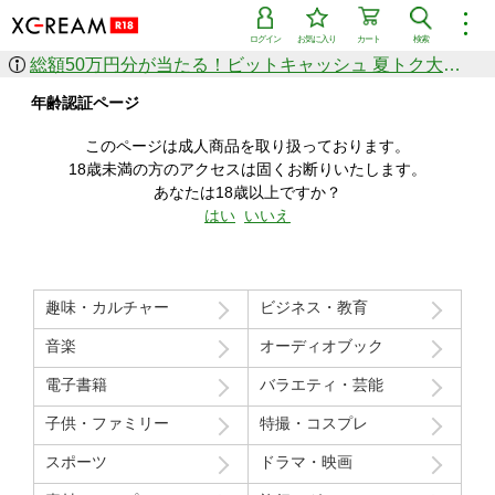
︙
ログイン
お気に入り
カート
検索
総額50万円分が当たる！ビットキャッシュ 夏トク大感謝祭
作品を探す
年齢認証ページ
ジャンル
女優
ショップ
シリーズ
このページは成人商品を取り扱っております。
人気のセール中商品
18歳未満の方のアクセスは固くお断りいたします。
新着セール中商品
あなたは18歳以上ですか？
すべての作品から探す
はい
いいえ
ランキング
人気順
売上本数順
趣味・カルチャー
ビジネス・教育
価格の安い順
価格の高い順
月間ランキング
年間ランキング
音楽
オーディオブック
電子書籍
バラエティ・芸能
子供・ファミリー
特撮・コスプレ
スポーツ
ドラマ・映画