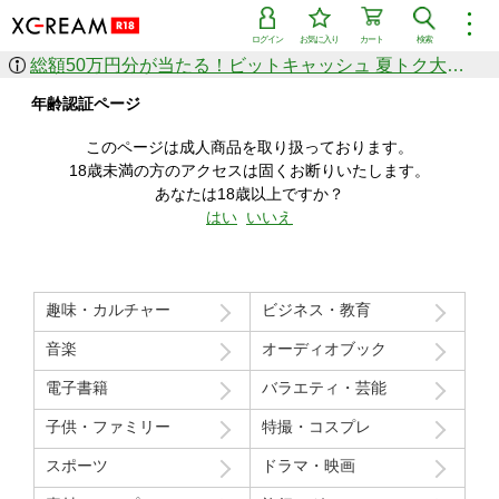
︙
ログイン
お気に入り
カート
検索
総額50万円分が当たる！ビットキャッシュ 夏トク大感謝祭
作品を探す
年齢認証ページ
ジャンル
女優
ショップ
シリーズ
このページは成人商品を取り扱っております。
人気のセール中商品
18歳未満の方のアクセスは固くお断りいたします。
新着セール中商品
あなたは18歳以上ですか？
すべての作品から探す
はい
いいえ
ランキング
人気順
売上本数順
趣味・カルチャー
ビジネス・教育
価格の安い順
価格の高い順
月間ランキング
年間ランキング
音楽
オーディオブック
電子書籍
バラエティ・芸能
子供・ファミリー
特撮・コスプレ
スポーツ
ドラマ・映画