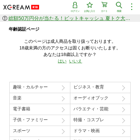
︙
ログイン
お気に入り
カート
検索
総額50万円分が当たる！ビットキャッシュ 夏トク大感謝祭
作品を探す
年齢認証ページ
ジャンル
女優
ショップ
シリーズ
このページは成人商品を取り扱っております。
人気のセール中商品
18歳未満の方のアクセスは固くお断りいたします。
新着セール中商品
あなたは18歳以上ですか？
すべての作品から探す
はい
いいえ
ランキング
人気順
売上本数順
趣味・カルチャー
ビジネス・教育
価格の安い順
価格の高い順
月間ランキング
年間ランキング
音楽
オーディオブック
電子書籍
バラエティ・芸能
子供・ファミリー
特撮・コスプレ
スポーツ
ドラマ・映画