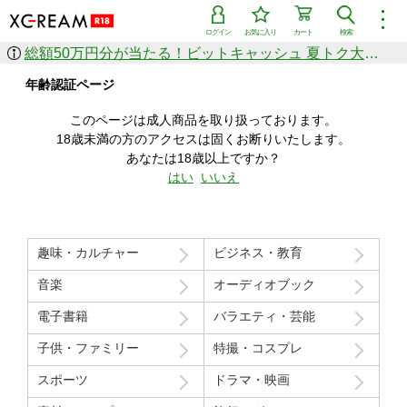
︙
ログイン
お気に入り
カート
検索
総額50万円分が当たる！ビットキャッシュ 夏トク大感謝祭
作品を探す
年齢認証ページ
ジャンル
女優
ショップ
シリーズ
このページは成人商品を取り扱っております。
人気のセール中商品
18歳未満の方のアクセスは固くお断りいたします。
新着セール中商品
あなたは18歳以上ですか？
すべての作品から探す
はい
いいえ
ランキング
人気順
売上本数順
趣味・カルチャー
ビジネス・教育
価格の安い順
価格の高い順
月間ランキング
年間ランキング
音楽
オーディオブック
電子書籍
バラエティ・芸能
子供・ファミリー
特撮・コスプレ
スポーツ
ドラマ・映画