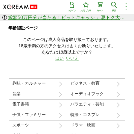
︙
ログイン
お気に入り
カート
検索
総額50万円分が当たる！ビットキャッシュ 夏トク大感謝祭
作品を探す
年齢認証ページ
ジャンル
女優
ショップ
シリーズ
このページは成人商品を取り扱っております。
人気のセール中商品
18歳未満の方のアクセスは固くお断りいたします。
新着セール中商品
あなたは18歳以上ですか？
すべての作品から探す
はい
いいえ
ランキング
人気順
売上本数順
趣味・カルチャー
ビジネス・教育
価格の安い順
価格の高い順
月間ランキング
年間ランキング
音楽
オーディオブック
電子書籍
バラエティ・芸能
子供・ファミリー
特撮・コスプレ
スポーツ
ドラマ・映画