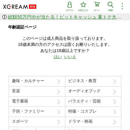
︙
ログイン
お気に入り
カート
検索
総額50万円分が当たる！ビットキャッシュ 夏トク大感謝祭
作品を探す
年齢認証ページ
ジャンル
女優
ショップ
シリーズ
このページは成人商品を取り扱っております。
人気のセール中商品
18歳未満の方のアクセスは固くお断りいたします。
新着セール中商品
あなたは18歳以上ですか？
すべての作品から探す
はい
いいえ
ランキング
人気順
売上本数順
趣味・カルチャー
ビジネス・教育
価格の安い順
価格の高い順
月間ランキング
年間ランキング
音楽
オーディオブック
電子書籍
バラエティ・芸能
子供・ファミリー
特撮・コスプレ
スポーツ
ドラマ・映画