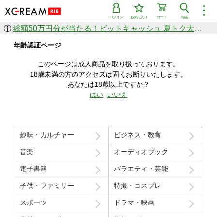
︙
ログイン
お気に入り
カート
検索
総額50万円分が当たる！ビットキャッシュ 夏トク大感謝祭
作品を探す
年齢認証ページ
ジャンル
女優
ショップ
シリーズ
このページは成人商品を取り扱っております。
人気のセール中商品
18歳未満の方のアクセスは固くお断りいたします。
新着セール中商品
あなたは18歳以上ですか？
すべての作品から探す
はい
いいえ
ランキング
人気順
売上本数順
趣味・カルチャー
ビジネス・教育
価格の安い順
価格の高い順
月間ランキング
年間ランキング
音楽
オーディオブック
電子書籍
バラエティ・芸能
子供・ファミリー
特撮・コスプレ
スポーツ
ドラマ・映画