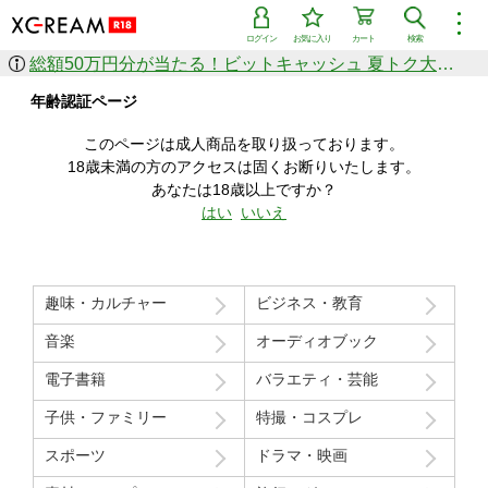
︙
ログイン
お気に入り
カート
検索
総額50万円分が当たる！ビットキャッシュ 夏トク大感謝祭
作品を探す
年齢認証ページ
ジャンル
女優
ショップ
シリーズ
このページは成人商品を取り扱っております。
人気のセール中商品
18歳未満の方のアクセスは固くお断りいたします。
新着セール中商品
あなたは18歳以上ですか？
すべての作品から探す
はい
いいえ
ランキング
人気順
売上本数順
趣味・カルチャー
ビジネス・教育
価格の安い順
価格の高い順
月間ランキング
年間ランキング
音楽
オーディオブック
電子書籍
バラエティ・芸能
子供・ファミリー
特撮・コスプレ
スポーツ
ドラマ・映画