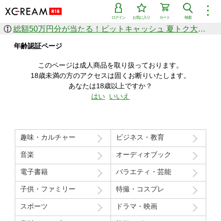
︙
ログイン
お気に入り
カート
検索
総額50万円分が当たる！ビットキャッシュ 夏トク大感謝祭
作品を探す
年齢認証ページ
ジャンル
女優
ショップ
シリーズ
このページは成人商品を取り扱っております。
人気のセール中商品
18歳未満の方のアクセスは固くお断りいたします。
新着セール中商品
あなたは18歳以上ですか？
すべての作品から探す
はい
いいえ
ランキング
人気順
売上本数順
趣味・カルチャー
ビジネス・教育
価格の安い順
価格の高い順
月間ランキング
年間ランキング
音楽
オーディオブック
電子書籍
バラエティ・芸能
子供・ファミリー
特撮・コスプレ
スポーツ
ドラマ・映画