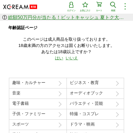
︙
ログイン
お気に入り
カート
検索
総額50万円分が当たる！ビットキャッシュ 夏トク大感謝祭
作品を探す
年齢認証ページ
ジャンル
女優
ショップ
シリーズ
このページは成人商品を取り扱っております。
人気のセール中商品
18歳未満の方のアクセスは固くお断りいたします。
新着セール中商品
あなたは18歳以上ですか？
すべての作品から探す
はい
いいえ
ランキング
人気順
売上本数順
趣味・カルチャー
ビジネス・教育
価格の安い順
価格の高い順
月間ランキング
年間ランキング
音楽
オーディオブック
電子書籍
バラエティ・芸能
子供・ファミリー
特撮・コスプレ
スポーツ
ドラマ・映画