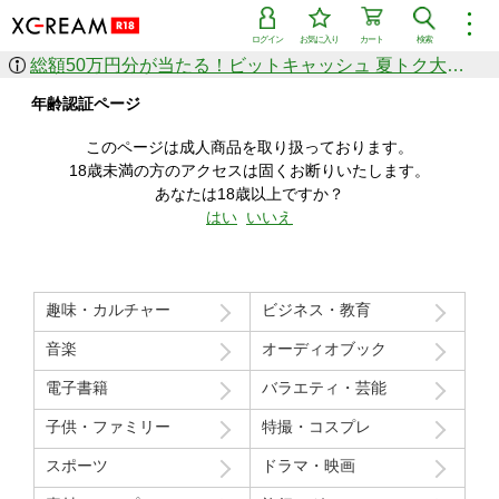
︙
ログイン
お気に入り
カート
検索
総額50万円分が当たる！ビットキャッシュ 夏トク大感謝祭
作品を探す
年齢認証ページ
ジャンル
女優
ショップ
シリーズ
このページは成人商品を取り扱っております。
人気のセール中商品
18歳未満の方のアクセスは固くお断りいたします。
新着セール中商品
あなたは18歳以上ですか？
すべての作品から探す
はい
いいえ
ランキング
人気順
売上本数順
趣味・カルチャー
ビジネス・教育
価格の安い順
価格の高い順
月間ランキング
年間ランキング
音楽
オーディオブック
電子書籍
バラエティ・芸能
子供・ファミリー
特撮・コスプレ
スポーツ
ドラマ・映画