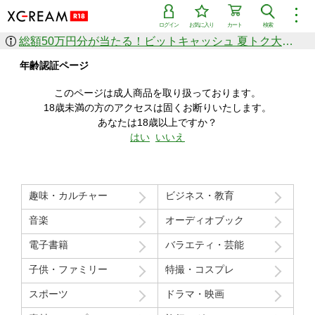
︙
ログイン
お気に入り
カート
検索
総額50万円分が当たる！ビットキャッシュ 夏トク大感謝祭
作品を探す
年齢認証ページ
ジャンル
女優
ショップ
シリーズ
このページは成人商品を取り扱っております。
人気のセール中商品
18歳未満の方のアクセスは固くお断りいたします。
新着セール中商品
あなたは18歳以上ですか？
すべての作品から探す
はい
いいえ
ランキング
人気順
売上本数順
趣味・カルチャー
ビジネス・教育
価格の安い順
価格の高い順
月間ランキング
年間ランキング
音楽
オーディオブック
電子書籍
バラエティ・芸能
子供・ファミリー
特撮・コスプレ
スポーツ
ドラマ・映画