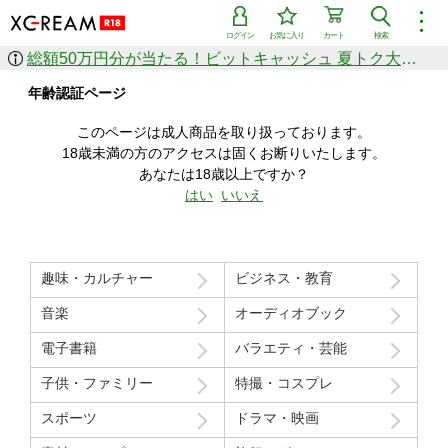
︙
ログイン
お気に入り
カート
検索
総額50万円分が当たる！ビットキャッシュ 夏トク大感謝祭
作品を探す
年齢認証ページ
ジャンル
女優
ショップ
シリーズ
このページは成人商品を取り扱っております。
人気のセール中商品
18歳未満の方のアクセスは固くお断りいたします。
新着セール中商品
あなたは18歳以上ですか？
すべての作品から探す
はい
いいえ
ランキング
人気順
売上本数順
趣味・カルチャー
ビジネス・教育
価格の安い順
価格の高い順
月間ランキング
年間ランキング
音楽
オーディオブック
電子書籍
バラエティ・芸能
子供・ファミリー
特撮・コスプレ
スポーツ
ドラマ・映画