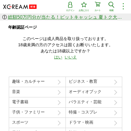
︙
ログイン
お気に入り
カート
検索
総額50万円分が当たる！ビットキャッシュ 夏トク大感謝祭
作品を探す
年齢認証ページ
ジャンル
女優
ショップ
シリーズ
このページは成人商品を取り扱っております。
人気のセール中商品
18歳未満の方のアクセスは固くお断りいたします。
新着セール中商品
あなたは18歳以上ですか？
すべての作品から探す
はい
いいえ
ランキング
人気順
売上本数順
趣味・カルチャー
ビジネス・教育
価格の安い順
価格の高い順
月間ランキング
年間ランキング
音楽
オーディオブック
電子書籍
バラエティ・芸能
子供・ファミリー
特撮・コスプレ
スポーツ
ドラマ・映画