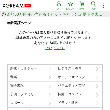
︙
ログイン
お気に入り
カート
検索
総額50万円分が当たる！ビットキャッシュ 夏トク大感謝祭
作品を探す
年齢認証ページ
ジャンル
女優
ショップ
シリーズ
このページは成人商品を取り扱っております。
人気のセール中商品
18歳未満の方のアクセスは固くお断りいたします。
新着セール中商品
あなたは18歳以上ですか？
すべての作品から探す
はい
いいえ
ランキング
人気順
売上本数順
趣味・カルチャー
ビジネス・教育
価格の安い順
価格の高い順
月間ランキング
年間ランキング
音楽
オーディオブック
電子書籍
バラエティ・芸能
子供・ファミリー
特撮・コスプレ
スポーツ
ドラマ・映画