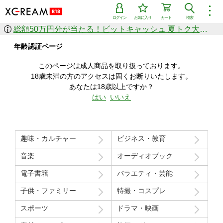
︙
ログイン
お気に入り
カート
検索
総額50万円分が当たる！ビットキャッシュ 夏トク大感謝祭
作品を探す
年齢認証ページ
ジャンル
女優
ショップ
シリーズ
このページは成人商品を取り扱っております。
人気のセール中商品
18歳未満の方のアクセスは固くお断りいたします。
新着セール中商品
あなたは18歳以上ですか？
すべての作品から探す
はい
いいえ
ランキング
人気順
売上本数順
趣味・カルチャー
ビジネス・教育
価格の安い順
価格の高い順
月間ランキング
年間ランキング
音楽
オーディオブック
電子書籍
バラエティ・芸能
子供・ファミリー
特撮・コスプレ
スポーツ
ドラマ・映画