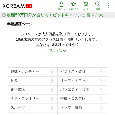
︙
ログイン
お気に入り
カート
検索
総額50万円分が当たる！ビットキャッシュ 夏トク大感謝祭
作品を探す
年齢認証ページ
ジャンル
女優
ショップ
シリーズ
このページは成人商品を取り扱っております。
人気のセール中商品
18歳未満の方のアクセスは固くお断りいたします。
新着セール中商品
あなたは18歳以上ですか？
すべての作品から探す
はい
いいえ
ランキング
人気順
売上本数順
趣味・カルチャー
ビジネス・教育
価格の安い順
価格の高い順
月間ランキング
年間ランキング
音楽
オーディオブック
電子書籍
バラエティ・芸能
子供・ファミリー
特撮・コスプレ
スポーツ
ドラマ・映画