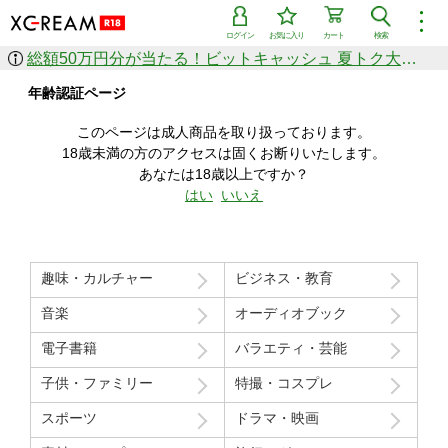
︙
ログイン
お気に入り
カート
検索
総額50万円分が当たる！ビットキャッシュ 夏トク大感謝祭
作品を探す
年齢認証ページ
ジャンル
女優
ショップ
シリーズ
このページは成人商品を取り扱っております。
人気のセール中商品
18歳未満の方のアクセスは固くお断りいたします。
新着セール中商品
あなたは18歳以上ですか？
すべての作品から探す
はい
いいえ
ランキング
人気順
売上本数順
趣味・カルチャー
ビジネス・教育
価格の安い順
価格の高い順
月間ランキング
年間ランキング
音楽
オーディオブック
電子書籍
バラエティ・芸能
子供・ファミリー
特撮・コスプレ
スポーツ
ドラマ・映画