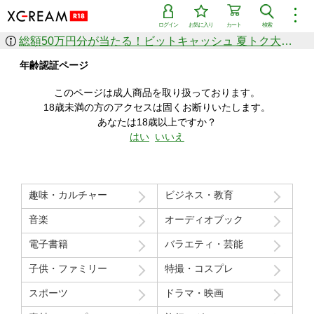
︙
ログイン
お気に入り
カート
検索
総額50万円分が当たる！ビットキャッシュ 夏トク大感謝祭
作品を探す
年齢認証ページ
ジャンル
女優
ショップ
シリーズ
このページは成人商品を取り扱っております。
人気のセール中商品
18歳未満の方のアクセスは固くお断りいたします。
新着セール中商品
あなたは18歳以上ですか？
すべての作品から探す
はい
いいえ
ランキング
人気順
売上本数順
趣味・カルチャー
ビジネス・教育
価格の安い順
価格の高い順
月間ランキング
年間ランキング
音楽
オーディオブック
電子書籍
バラエティ・芸能
子供・ファミリー
特撮・コスプレ
スポーツ
ドラマ・映画