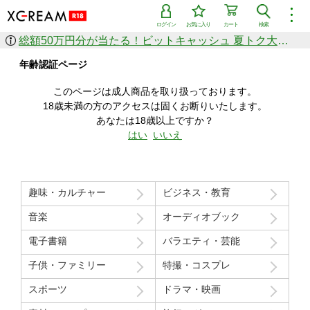
︙
ログイン
お気に入り
カート
検索
総額50万円分が当たる！ビットキャッシュ 夏トク大感謝祭
作品を探す
年齢認証ページ
ジャンル
女優
ショップ
シリーズ
このページは成人商品を取り扱っております。
人気のセール中商品
18歳未満の方のアクセスは固くお断りいたします。
新着セール中商品
あなたは18歳以上ですか？
すべての作品から探す
はい
いいえ
ランキング
人気順
売上本数順
趣味・カルチャー
ビジネス・教育
価格の安い順
価格の高い順
月間ランキング
年間ランキング
音楽
オーディオブック
電子書籍
バラエティ・芸能
子供・ファミリー
特撮・コスプレ
スポーツ
ドラマ・映画