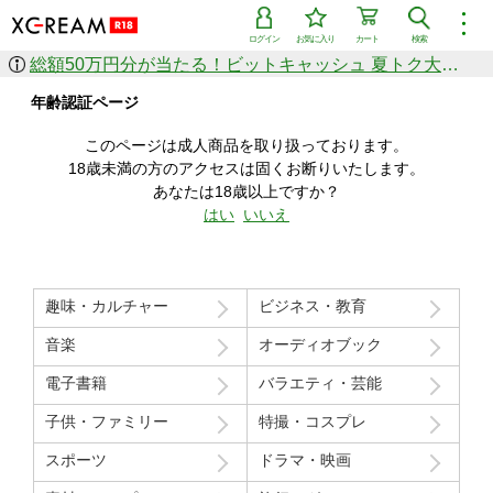
︙
ログイン
お気に入り
カート
検索
総額50万円分が当たる！ビットキャッシュ 夏トク大感謝祭
作品を探す
年齢認証ページ
ジャンル
女優
ショップ
シリーズ
このページは成人商品を取り扱っております。
人気のセール中商品
18歳未満の方のアクセスは固くお断りいたします。
新着セール中商品
あなたは18歳以上ですか？
すべての作品から探す
はい
いいえ
ランキング
人気順
売上本数順
趣味・カルチャー
ビジネス・教育
価格の安い順
価格の高い順
月間ランキング
年間ランキング
音楽
オーディオブック
電子書籍
バラエティ・芸能
子供・ファミリー
特撮・コスプレ
スポーツ
ドラマ・映画