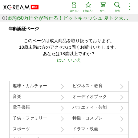
︙
ログイン
お気に入り
カート
検索
総額50万円分が当たる！ビットキャッシュ 夏トク大感謝祭
作品を探す
年齢認証ページ
ジャンル
女優
ショップ
シリーズ
このページは成人商品を取り扱っております。
人気のセール中商品
18歳未満の方のアクセスは固くお断りいたします。
新着セール中商品
あなたは18歳以上ですか？
すべての作品から探す
はい
いいえ
ランキング
人気順
売上本数順
趣味・カルチャー
ビジネス・教育
価格の安い順
価格の高い順
月間ランキング
年間ランキング
音楽
オーディオブック
電子書籍
バラエティ・芸能
子供・ファミリー
特撮・コスプレ
スポーツ
ドラマ・映画