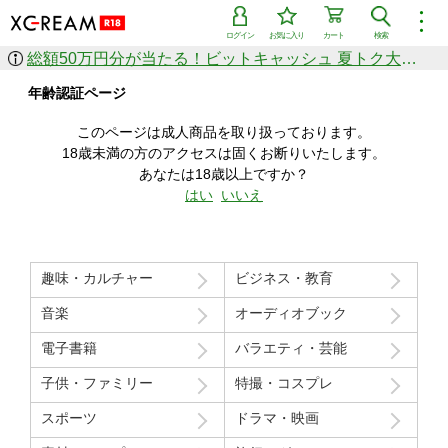
︙
ログイン
お気に入り
カート
検索
総額50万円分が当たる！ビットキャッシュ 夏トク大感謝祭
作品を探す
年齢認証ページ
ジャンル
女優
ショップ
シリーズ
このページは成人商品を取り扱っております。
人気のセール中商品
18歳未満の方のアクセスは固くお断りいたします。
新着セール中商品
あなたは18歳以上ですか？
すべての作品から探す
はい
いいえ
ランキング
人気順
売上本数順
趣味・カルチャー
ビジネス・教育
価格の安い順
価格の高い順
月間ランキング
年間ランキング
音楽
オーディオブック
電子書籍
バラエティ・芸能
子供・ファミリー
特撮・コスプレ
スポーツ
ドラマ・映画