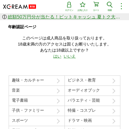
︙
ログイン
お気に入り
カート
検索
総額50万円分が当たる！ビットキャッシュ 夏トク大感謝祭
作品を探す
年齢認証ページ
ジャンル
女優
ショップ
シリーズ
このページは成人商品を取り扱っております。
人気のセール中商品
18歳未満の方のアクセスは固くお断りいたします。
新着セール中商品
あなたは18歳以上ですか？
すべての作品から探す
はい
いいえ
ランキング
人気順
売上本数順
趣味・カルチャー
ビジネス・教育
価格の安い順
価格の高い順
月間ランキング
年間ランキング
音楽
オーディオブック
電子書籍
バラエティ・芸能
子供・ファミリー
特撮・コスプレ
スポーツ
ドラマ・映画