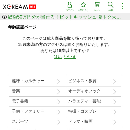
︙
ログイン
お気に入り
カート
検索
総額50万円分が当たる！ビットキャッシュ 夏トク大感謝祭
作品を探す
年齢認証ページ
ジャンル
女優
ショップ
シリーズ
このページは成人商品を取り扱っております。
人気のセール中商品
18歳未満の方のアクセスは固くお断りいたします。
新着セール中商品
あなたは18歳以上ですか？
すべての作品から探す
はい
いいえ
ランキング
人気順
売上本数順
趣味・カルチャー
ビジネス・教育
価格の安い順
価格の高い順
月間ランキング
年間ランキング
音楽
オーディオブック
電子書籍
バラエティ・芸能
子供・ファミリー
特撮・コスプレ
スポーツ
ドラマ・映画