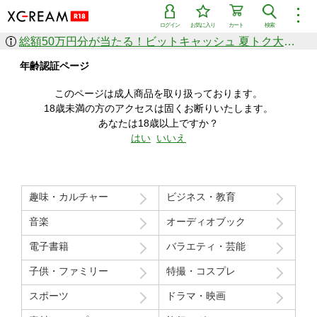
︙
ログイン
お気に入り
カート
検索
総額50万円分が当たる！ビットキャッシュ 夏トク大感謝祭
作品を探す
年齢認証ページ
ジャンル
女優
ショップ
シリーズ
このページは成人商品を取り扱っております。
人気のセール中商品
18歳未満の方のアクセスは固くお断りいたします。
新着セール中商品
あなたは18歳以上ですか？
すべての作品から探す
はい
いいえ
ランキング
人気順
売上本数順
趣味・カルチャー
ビジネス・教育
価格の安い順
価格の高い順
月間ランキング
年間ランキング
音楽
オーディオブック
電子書籍
バラエティ・芸能
子供・ファミリー
特撮・コスプレ
スポーツ
ドラマ・映画