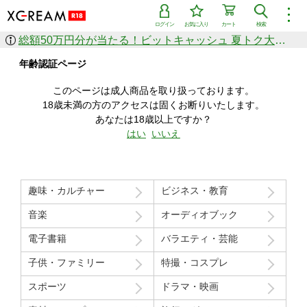
︙
ログイン
お気に入り
カート
検索
総額50万円分が当たる！ビットキャッシュ 夏トク大感謝祭
作品を探す
年齢認証ページ
ジャンル
女優
ショップ
シリーズ
このページは成人商品を取り扱っております。
人気のセール中商品
18歳未満の方のアクセスは固くお断りいたします。
新着セール中商品
あなたは18歳以上ですか？
すべての作品から探す
はい
いいえ
ランキング
人気順
売上本数順
趣味・カルチャー
ビジネス・教育
価格の安い順
価格の高い順
月間ランキング
年間ランキング
音楽
オーディオブック
電子書籍
バラエティ・芸能
子供・ファミリー
特撮・コスプレ
スポーツ
ドラマ・映画