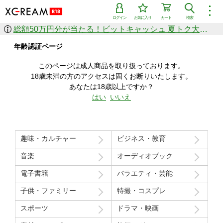
︙
ログイン
お気に入り
カート
検索
総額50万円分が当たる！ビットキャッシュ 夏トク大感謝祭
作品を探す
年齢認証ページ
ジャンル
女優
ショップ
シリーズ
このページは成人商品を取り扱っております。
人気のセール中商品
18歳未満の方のアクセスは固くお断りいたします。
新着セール中商品
あなたは18歳以上ですか？
すべての作品から探す
はい
いいえ
ランキング
人気順
売上本数順
趣味・カルチャー
ビジネス・教育
価格の安い順
価格の高い順
月間ランキング
年間ランキング
音楽
オーディオブック
電子書籍
バラエティ・芸能
子供・ファミリー
特撮・コスプレ
スポーツ
ドラマ・映画