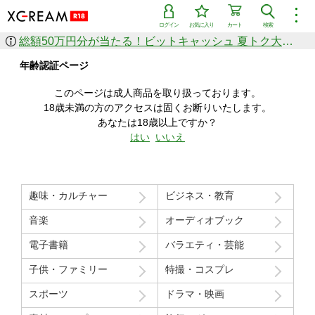
︙
ログイン
お気に入り
カート
検索
総額50万円分が当たる！ビットキャッシュ 夏トク大感謝祭
作品を探す
年齢認証ページ
ジャンル
女優
ショップ
シリーズ
このページは成人商品を取り扱っております。
人気のセール中商品
18歳未満の方のアクセスは固くお断りいたします。
新着セール中商品
あなたは18歳以上ですか？
すべての作品から探す
はい
いいえ
ランキング
人気順
売上本数順
趣味・カルチャー
ビジネス・教育
価格の安い順
価格の高い順
月間ランキング
年間ランキング
音楽
オーディオブック
電子書籍
バラエティ・芸能
子供・ファミリー
特撮・コスプレ
スポーツ
ドラマ・映画