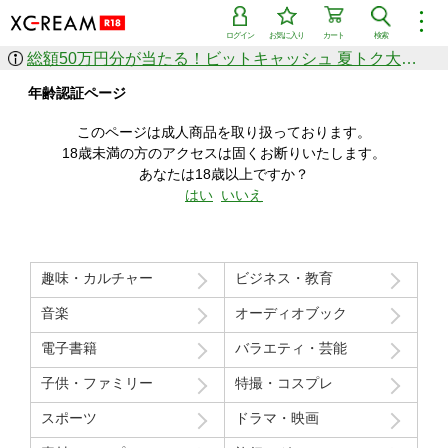
︙
ログイン
お気に入り
カート
検索
総額50万円分が当たる！ビットキャッシュ 夏トク大感謝祭
作品を探す
年齢認証ページ
ジャンル
女優
ショップ
シリーズ
このページは成人商品を取り扱っております。
人気のセール中商品
18歳未満の方のアクセスは固くお断りいたします。
新着セール中商品
あなたは18歳以上ですか？
すべての作品から探す
はい
いいえ
ランキング
人気順
売上本数順
趣味・カルチャー
ビジネス・教育
価格の安い順
価格の高い順
月間ランキング
年間ランキング
音楽
オーディオブック
電子書籍
バラエティ・芸能
子供・ファミリー
特撮・コスプレ
スポーツ
ドラマ・映画