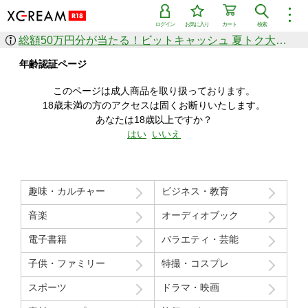
︙
ログイン
お気に入り
カート
検索
総額50万円分が当たる！ビットキャッシュ 夏トク大感謝祭
作品を探す
年齢認証ページ
ジャンル
女優
ショップ
シリーズ
このページは成人商品を取り扱っております。
人気のセール中商品
18歳未満の方のアクセスは固くお断りいたします。
新着セール中商品
あなたは18歳以上ですか？
すべての作品から探す
はい
いいえ
ランキング
人気順
売上本数順
趣味・カルチャー
ビジネス・教育
価格の安い順
価格の高い順
月間ランキング
年間ランキング
音楽
オーディオブック
電子書籍
バラエティ・芸能
子供・ファミリー
特撮・コスプレ
スポーツ
ドラマ・映画