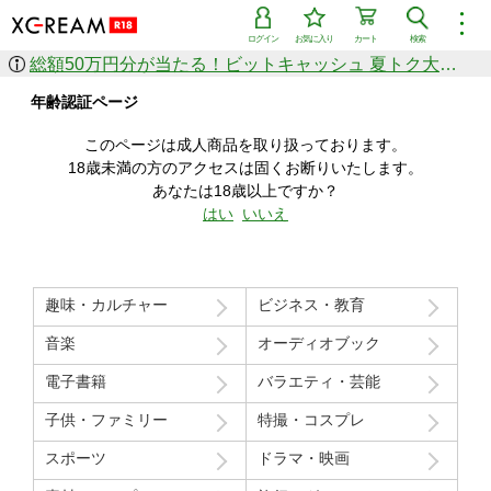
︙
ログイン
お気に入り
カート
検索
総額50万円分が当たる！ビットキャッシュ 夏トク大感謝祭
作品を探す
年齢認証ページ
ジャンル
女優
ショップ
シリーズ
このページは成人商品を取り扱っております。
人気のセール中商品
18歳未満の方のアクセスは固くお断りいたします。
新着セール中商品
あなたは18歳以上ですか？
すべての作品から探す
はい
いいえ
ランキング
人気順
売上本数順
趣味・カルチャー
ビジネス・教育
価格の安い順
価格の高い順
月間ランキング
年間ランキング
音楽
オーディオブック
電子書籍
バラエティ・芸能
子供・ファミリー
特撮・コスプレ
スポーツ
ドラマ・映画