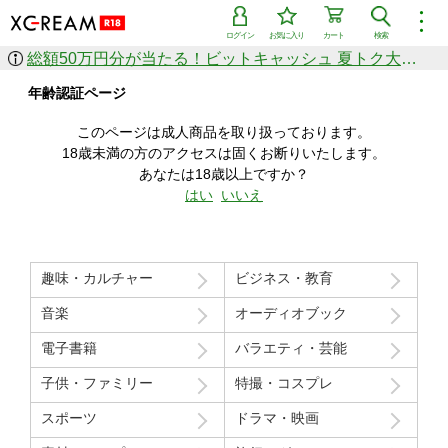
︙
ログイン
お気に入り
カート
検索
総額50万円分が当たる！ビットキャッシュ 夏トク大感謝祭
作品を探す
年齢認証ページ
ジャンル
女優
ショップ
シリーズ
このページは成人商品を取り扱っております。
人気のセール中商品
18歳未満の方のアクセスは固くお断りいたします。
新着セール中商品
あなたは18歳以上ですか？
すべての作品から探す
はい
いいえ
ランキング
人気順
売上本数順
趣味・カルチャー
ビジネス・教育
価格の安い順
価格の高い順
月間ランキング
年間ランキング
音楽
オーディオブック
電子書籍
バラエティ・芸能
子供・ファミリー
特撮・コスプレ
スポーツ
ドラマ・映画