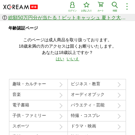
︙
ログイン
お気に入り
カート
検索
総額50万円分が当たる！ビットキャッシュ 夏トク大感謝祭
作品を探す
年齢認証ページ
ジャンル
女優
ショップ
シリーズ
このページは成人商品を取り扱っております。
人気のセール中商品
18歳未満の方のアクセスは固くお断りいたします。
新着セール中商品
あなたは18歳以上ですか？
すべての作品から探す
はい
いいえ
ランキング
人気順
売上本数順
趣味・カルチャー
ビジネス・教育
価格の安い順
価格の高い順
月間ランキング
年間ランキング
音楽
オーディオブック
電子書籍
バラエティ・芸能
子供・ファミリー
特撮・コスプレ
スポーツ
ドラマ・映画