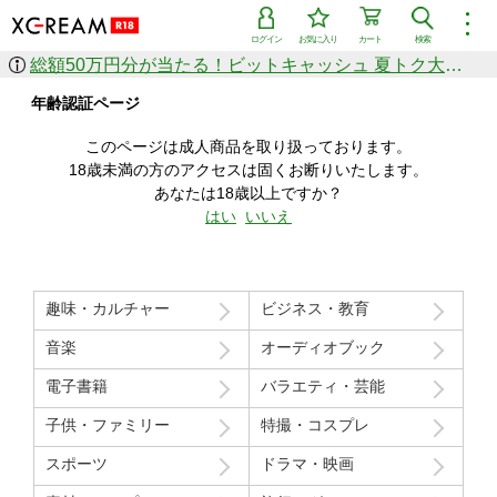
︙
ログイン
お気に入り
カート
検索
総額50万円分が当たる！ビットキャッシュ 夏トク大感謝祭
作品を探す
年齢認証ページ
ジャンル
女優
ショップ
シリーズ
このページは成人商品を取り扱っております。
人気のセール中商品
18歳未満の方のアクセスは固くお断りいたします。
新着セール中商品
あなたは18歳以上ですか？
すべての作品から探す
はい
いいえ
ランキング
人気順
売上本数順
趣味・カルチャー
ビジネス・教育
価格の安い順
価格の高い順
月間ランキング
年間ランキング
音楽
オーディオブック
電子書籍
バラエティ・芸能
子供・ファミリー
特撮・コスプレ
スポーツ
ドラマ・映画