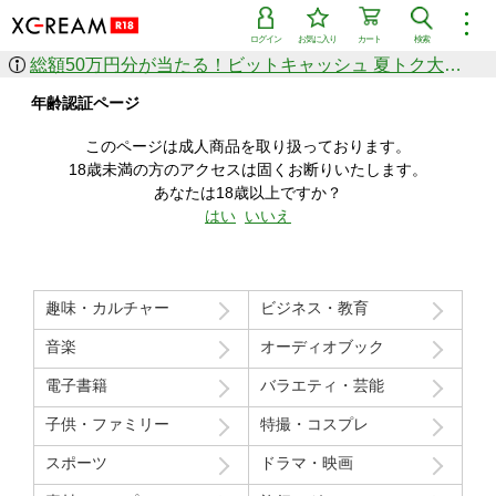
︙
ログイン
お気に入り
カート
検索
総額50万円分が当たる！ビットキャッシュ 夏トク大感謝祭
作品を探す
年齢認証ページ
ジャンル
女優
ショップ
シリーズ
このページは成人商品を取り扱っております。
人気のセール中商品
18歳未満の方のアクセスは固くお断りいたします。
新着セール中商品
あなたは18歳以上ですか？
すべての作品から探す
はい
いいえ
ランキング
人気順
売上本数順
趣味・カルチャー
ビジネス・教育
価格の安い順
価格の高い順
月間ランキング
年間ランキング
音楽
オーディオブック
電子書籍
バラエティ・芸能
子供・ファミリー
特撮・コスプレ
スポーツ
ドラマ・映画