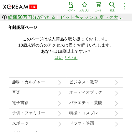
︙
ログイン
お気に入り
カート
検索
総額50万円分が当たる！ビットキャッシュ 夏トク大感謝祭
作品を探す
年齢認証ページ
ジャンル
女優
ショップ
シリーズ
このページは成人商品を取り扱っております。
人気のセール中商品
18歳未満の方のアクセスは固くお断りいたします。
新着セール中商品
あなたは18歳以上ですか？
すべての作品から探す
はい
いいえ
ランキング
人気順
売上本数順
趣味・カルチャー
ビジネス・教育
価格の安い順
価格の高い順
月間ランキング
年間ランキング
音楽
オーディオブック
電子書籍
バラエティ・芸能
子供・ファミリー
特撮・コスプレ
スポーツ
ドラマ・映画