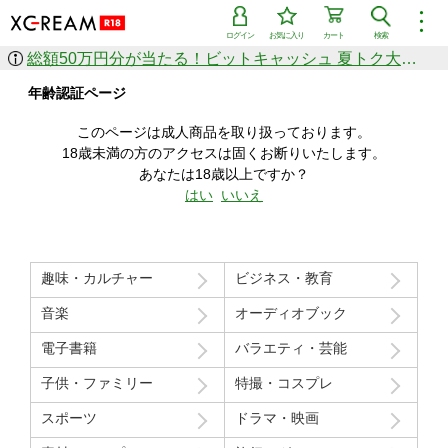
︙
ログイン
お気に入り
カート
検索
総額50万円分が当たる！ビットキャッシュ 夏トク大感謝祭
作品を探す
年齢認証ページ
ジャンル
女優
ショップ
シリーズ
このページは成人商品を取り扱っております。
人気のセール中商品
18歳未満の方のアクセスは固くお断りいたします。
新着セール中商品
あなたは18歳以上ですか？
すべての作品から探す
はい
いいえ
ランキング
人気順
売上本数順
趣味・カルチャー
ビジネス・教育
価格の安い順
価格の高い順
月間ランキング
年間ランキング
音楽
オーディオブック
電子書籍
バラエティ・芸能
子供・ファミリー
特撮・コスプレ
スポーツ
ドラマ・映画