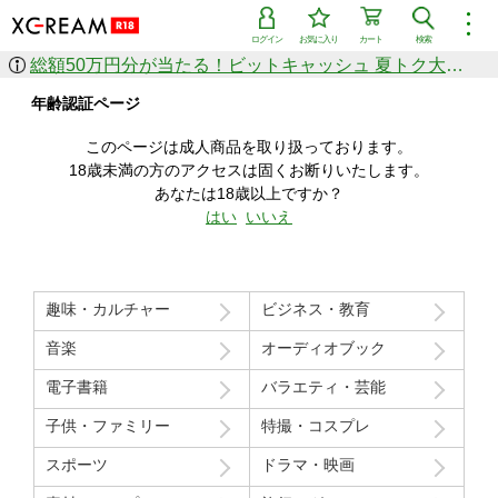
︙
ログイン
お気に入り
カート
検索
総額50万円分が当たる！ビットキャッシュ 夏トク大感謝祭
作品を探す
年齢認証ページ
ジャンル
女優
ショップ
シリーズ
このページは成人商品を取り扱っております。
人気のセール中商品
18歳未満の方のアクセスは固くお断りいたします。
新着セール中商品
あなたは18歳以上ですか？
すべての作品から探す
はい
いいえ
ランキング
人気順
売上本数順
趣味・カルチャー
ビジネス・教育
価格の安い順
価格の高い順
月間ランキング
年間ランキング
音楽
オーディオブック
電子書籍
バラエティ・芸能
子供・ファミリー
特撮・コスプレ
スポーツ
ドラマ・映画