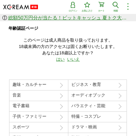
︙
ログイン
お気に入り
カート
検索
総額50万円分が当たる！ビットキャッシュ 夏トク大感謝祭
作品を探す
年齢認証ページ
ジャンル
女優
ショップ
シリーズ
このページは成人商品を取り扱っております。
人気のセール中商品
18歳未満の方のアクセスは固くお断りいたします。
新着セール中商品
あなたは18歳以上ですか？
すべての作品から探す
はい
いいえ
ランキング
人気順
売上本数順
趣味・カルチャー
ビジネス・教育
価格の安い順
価格の高い順
月間ランキング
年間ランキング
音楽
オーディオブック
電子書籍
バラエティ・芸能
子供・ファミリー
特撮・コスプレ
スポーツ
ドラマ・映画